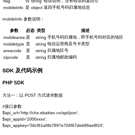
否
错误说明，没有错误则返回空
flag
string
是
返回手机号码归属地信息
mobileInfo
object
mobileInfo 参数说明：
参数
必选
类型
描述
是
手机号码归属地，即手机号码对应的地区
mobilearea
string
是
电信运营商及号卡类型
mobiletype
string
是
归属地区号
areacode
string
是
归属地邮政编码
zipcode
string
SDK 及代码示例
PHP SDK
方法一：以 POST 方式请求数据
//接口参数

$api_url='http://cha.ebaitian.cn/api/json';

$api_appid='1000xxxx';

$api_appkey='56cf61af4b7897e704f67deb88ae8f24';
