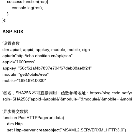
    success:function(res){

        console.log(res);

    }

});
ASP SDK
'设置参数

dim apiurl, appid, appkey, module, mobile, sign

apiurl="http://cha.ebaitian.cn/api/json"

appid="1000xxxx'

appkey="56cf61af4b7897e704f67deb88ae8f24"

module="getMobileArea"

mobile="18918910000"

'签名，SHA256 不可直接调用；函数参考地址：https://blog.csdn.net/yesoce/a
sgin=SHA256("appid=&appid&"&module="&module&"&mobile="&mobil
'异步提交数据

function PostHTTPPage(url,data)

    dim Http 

    set Http=server.createobject("MSXML2.SERVERXMLHTTP.3.0")
