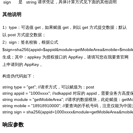
是
请求凭证，具体计算方式见下面的其他说明
sign
string
其他说明
1）type：可选值 get，如果赋值 get，则以 get 方式提交数据；默认
以 post 方式提交数据；
2）sign：签名校验，根据公式
$sign=sha256(appid=$appid&module=getMobileArea&mobile=$mobi
生成；其中：appkey 为授权接口的 AppKey，请填写您在我要查官网
上申请到的 AppKey 。
构造伪代码如下：
string type = "get"; //请求方式，可以赋值为：post

string appid = "1000xxxx"; //sdkappid 对应的 appid，需要业务方高度
string module = "getMobileArea"; //请求的数据模块，此处赋值：getMobi
string mobile = "18918910000"; //要查询的手机号码，注意仅能
string sign = sha256(appid=1000xxxx&module=getMobileArea&mob
响应参数