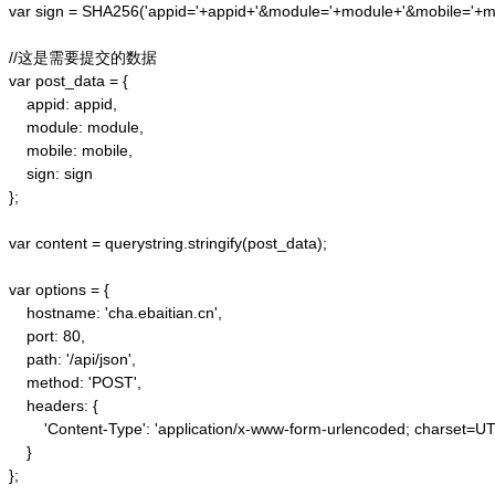
var sign = SHA256('appid='+appid+'&module='+module+'&mobile='+mo
//这是需要提交的数据

var post_data = {

    appid: appid,  

    module: module,

    mobile: mobile,

    sign: sign

};  

var content = querystring.stringify(post_data);  

var options = {  

    hostname: 'cha.ebaitian.cn',  

    port: 80,  

    path: '/api/json',  

    method: 'POST',  

    headers: {  

        'Content-Type': 'application/x-www-form-urlencoded; charset=UTF
    }  

};  
