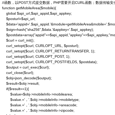
//函数，以POST方式提交数据，PHP需要开启CURL函数；数据传输安
function getMobileArea($mobile){

    global $api_url,$api_appid,$api_appkey;

    $posturl=$api_url;

    $data='appid='.$api_appid.'&module=getMobileArea&mobile='.$mobi
    $sign=hash("sha256",$data.'&appkey='.$api_appkey);

    $postdata=array("appid"=>$api_appid,"appkey"=>$api_appkey,"mod
    $curl = curl_init();

    curl_setopt($curl, CURLOPT_URL, $posturl);

    curl_setopt($curl, CURLOPT_RETURNTRANSFER, 1);

    curl_setopt($curl, CURLOPT_POST, 1);

    curl_setopt($curl, CURLOPT_POSTFIELDS, $postdata);

    $output = curl_exec($curl);

    curl_close($curl);

    $obj=json_decode($output);

    $result=$obj->result;

    if($result==1){

        $value=$obj->mobileInfo->mobilearea;

        $value.='，'.$obj->mobileInfo->mobiletype;

        $value.='，'.$obj->mobileInfo->areacode;

        $value.='，'.$obj->mobileInfo->zipcode;
