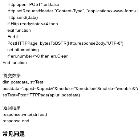
    Http.open "POST",url,false

    Http.setRequestHeader "Content-Type", "application/x-www-form-u
    Http.send(data) 

    if Http.readystate<>4 then 

    exit function 

    End if

    PostHTTPPage=bytesToBSTR(Http.responseBody,"UTF-8")

    set http=nothing 

    if err.number<>0 then err.Clear 

End function

'提交数据

dim postdata, strTest

postdata="appid=&appid&"&module="&module&"&mobile="&mobile&"&
strTest=PostHTTPPage(apiurl,postdata)

'返回结果

response.write(strTest)

response.end
常见问题