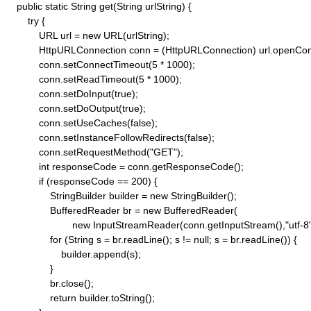
    public static String get(String urlString) {

        try {

            URL url = new URL(urlString);

            HttpURLConnection conn = (HttpURLConnection) url.openConn
            conn.setConnectTimeout(5 * 1000);

            conn.setReadTimeout(5 * 1000);

            conn.setDoInput(true);

            conn.setDoOutput(true);

            conn.setUseCaches(false);

            conn.setInstanceFollowRedirects(false);

            conn.setRequestMethod("GET"); 

            int responseCode = conn.getResponseCode();

            if (responseCode == 200) {

                StringBuilder builder = new StringBuilder();

                BufferedReader br = new BufferedReader(

                        new InputStreamReader(conn.getInputStream(),"utf-8")
                for (String s = br.readLine(); s != null; s = br.readLine()) {

                    builder.append(s);

                }

                br.close();

                return builder.toString();
