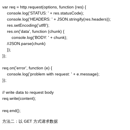
var req = http.request(options, function (res) {  

    console.log('STATUS: ' + res.statusCode);  

    console.log('HEADERS: ' + JSON.stringify(res.headers));  

    res.setEncoding('utf8');  

    res.on('data', function (chunk) {  

        console.log('BODY: ' + chunk);  

    //JSON.parse(chunk)

    });  

});  

req.on('error', function (e) {  

    console.log('problem with request: ' + e.message);  

});  

// write data to request body  

req.write(content);  

方法二：以 GET 方式请求数据