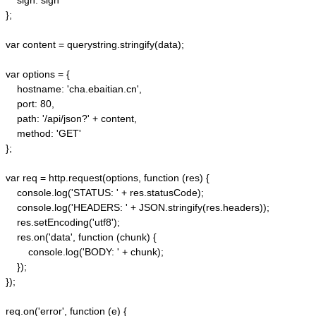
    sign: sign

};

var content = querystring.stringify(data);  

var options = {  

    hostname: 'cha.ebaitian.cn',  

    port: 80,  

    path: '/api/json?' + content,  

    method: 'GET'  

};  

var req = http.request(options, function (res) {  

    console.log('STATUS: ' + res.statusCode);  

    console.log('HEADERS: ' + JSON.stringify(res.headers));  

    res.setEncoding('utf8');  

    res.on('data', function (chunk) {  

        console.log('BODY: ' + chunk);

    });  

});  

req.on('error', function (e) {  
