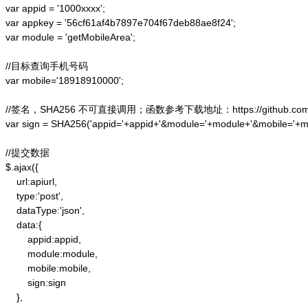
var appid = '1000xxxx';

var appkey = '56cf61af4b7897e704f67deb88ae8f24';

var module = 'getMobileArea';

//目标查询手机号码

var mobile='18918910000';

//签名，SHA256 不可直接调用；函数参考下载地址：https://github.com/alex
var sign = SHA256('appid='+appid+'&module='+module+'&mobile='+mo
//提交数据

$.ajax({

    url:apiurl,

    type:'post',

    dataType:'json',

    data:{

        appid:appid,

        module:module,

        mobile:mobile,

        sign:sign

    },
