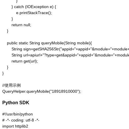
            }

        } catch (IOException e) {

            e.printStackTrace();

        }

        return null;

    }

    public static String queryMobile(String mobile){

        String sign=getSHA256Str("appid="+appid+"&module="+modul
        String url=apiurl+"?type=get&appid="+appid+"&module="+modu
        return get(url);

    }

}

//使用示例

QueryHelper.queryMobile("18918910000");
Python SDK
#!/usr/bin/python

# -*- coding: utf-8 -*-

import httplib2
