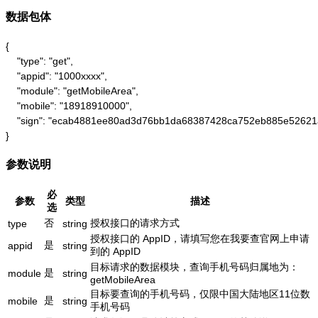
数据包体
{

    "type": "get",

    "appid": "1000xxxx",

    "module": "getMobileArea",

    "mobile": "18918910000",

    "sign": "ecab4881ee80ad3d76bb1da68387428ca752eb885e52621
}
参数说明
必
参数
类型
描述
选
否
授权接口的请求方式
type
string
授权接口的 AppID，请填写您在我要查官网上申请
是
appid
string
到的 AppID
目标请求的数据模块，查询手机号码归属地为：
是
module
string
getMobileArea
目标要查询的手机号码，仅限中国大陆地区11位数
是
mobile
string
手机号码