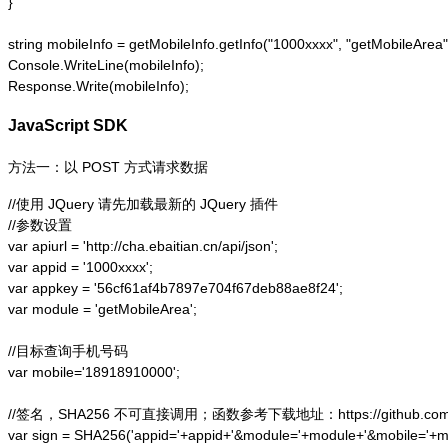
}

string mobileInfo = getMobileInfo.getInfo("1000xxxx", "getMobil
Console.WriteLine(mobileInfo);

Response.Write(mobileInfo);
JavaScript SDK
方法一：以 POST 方式请求数据
//使用 JQuery 请先加载最新的 JQuery 插件

//参数设置

var apiurl = 'http://cha.ebaitian.cn/api/json';

var appid = '1000xxxx';

var appkey = '56cf61af4b7897e704f67deb88ae8f24';

var module = 'getMobileArea';

//目标查询手机号码

var mobile='18918910000';

//签名，SHA256 不可直接调用；函数参考下载地址：https://github.com/alex
var sign = SHA256('appid='+appid+'&module='+module+'&mobile='+mo