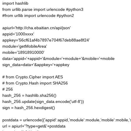
import hashlib

from urllib.parse import urlencode #python3

#from urllib import urlencode #python2

apiurl='http://cha.ebaitian.cn/api/json'

appid='1000xxxx'

appkey='56cf61af4b7897e704f67deb88ae8f24'

module='getMobileArea'

mobile='18918910000'

data='appid='+appid+'&module='+module+'&mobile='+mobile

sign_data=data+'&appkey='+appkey

# from Crypto.Cipher import AES

# from Crypto.Hash import SHA256

# 256

hash_256 = hashlib.sha256()

hash_256.update(sign_data.encode('utf-8'))

sign = hash_256.hexdigest()

postdata = urlencode({'appid':appid,'module':module,'mobile':mobile,'si
url = apiurl+'?type=get&'+postdata
