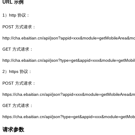
URL 示例
1）
http
协议：
POST 方式请求：
http://cha.ebaitian.cn/api/json?appid=xxx&module=getMobileArea&m
GET 方式请求：
http://cha.ebaitian.cn/api/json?type=get&appid=xxx&module=getMob
2）
https
协议：
POST 方式请求：
https://cha.ebaitian.cn/api/json?appid=xxx&module=getMobileArea&
GET 方式请求：
https://cha.ebaitian.cn/api/json?type=get&appid=xxx&module=getMo
请求参数