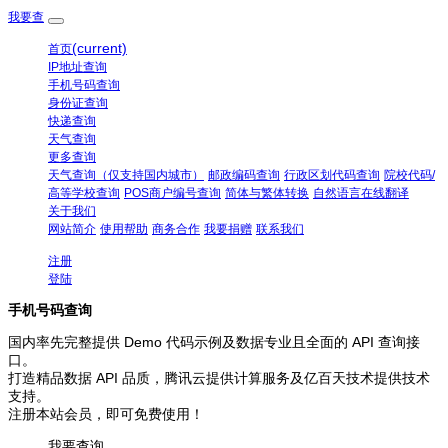
我要查
(current)
首页
IP地址查询
手机号码查询
身份证查询
快递查询
天气查询
更多查询
天气查询（仅支持国内城市）
邮政编码查询
行政区划代码查询
院校代码/
高等学校查询
POS商户编号查询
简体与繁体转换
自然语言在线翻译
关于我们
网站简介
使用帮助
商务合作
我要捐赠
联系我们
注册
登陆
手机号码查询
国内率先完整提供 Demo 代码示例及数据专业且全面的 API 查询接
口。
打造精品数据 API 品质，腾讯云提供计算服务及亿百天技术提供技术
支持。
注册本站会员，即可免费使用！
我要查询