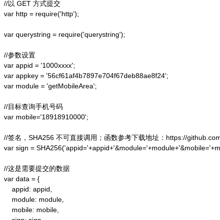
//以 GET 方式提交

var http = require('http');  

var querystring = require('querystring');  

//参数设置

var appid = '1000xxxx';

var appkey = '56cf61af4b7897e704f67deb88ae8f24';

var module = 'getMobileArea';

//目标查询手机号码

var mobile='18918910000';

//签名，SHA256 不可直接调用；函数参考下载地址：https://github.com/alex
var sign = SHA256('appid='+appid+'&module='+module+'&mobile='+mo
//这是需要提交的数据

var data = {

    appid: appid, 

    module: module,

    mobile: mobile,
