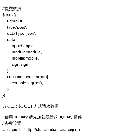
//提交数据

$.ajax({

    url:apiurl,

    type:'post',

    dataType:'json',

    data:{

        appid:appid,

        module:module,

        mobile:mobile,

        sign:sign

    },

    success:function(res){

        console.log(res);

    }

});
方法二：以 GET 方式请求数据
//使用 JQuery 请先加载最新的 JQuery 插件

//参数设置

var apiurl = 'http://cha.ebaitian.cn/api/json';
