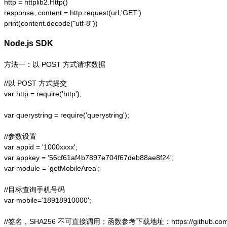
http = httplib2.Http()

response, content = http.request(url,'GET')

print(content.decode("utf-8"))
Node.js SDK
方法一：以 POST 方式请求数据
//以 POST 方式提交

var http = require('http');  

var querystring = require('querystring');  

//参数设置

var appid = '1000xxxx';

var appkey = '56cf61af4b7897e704f67deb88ae8f24';

var module = 'getMobileArea';

//目标查询手机号码

var mobile='18918910000';

//签名，SHA256 不可直接调用；函数参考下载地址：https://github.com/alex