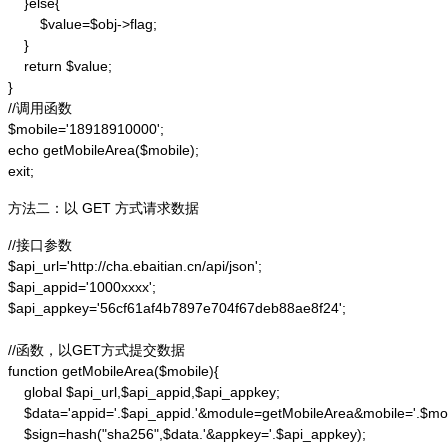
    }else{

        $value=$obj->flag;

    }

    return $value;

}

//调用函数

$mobile='18918910000';

echo getMobileArea($mobile);

exit;
方法二：以 GET 方式请求数据
//接口参数

$api_url='http://cha.ebaitian.cn/api/json';

$api_appid='1000xxxx';

$api_appkey='56cf61af4b7897e704f67deb88ae8f24';

//函数，以GET方式提交数据

function getMobileArea($mobile){

    global $api_url,$api_appid,$api_appkey;

    $data='appid='.$api_appid.'&module=getMobileArea&mobile='.$mobi
    $sign=hash("sha256",$data.'&appkey='.$api_appkey);
