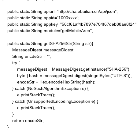
    public static String apiurl="http://cha.ebaitian.cn/api/json";

    public static String appid="1000xxxx";

    public static String appkey="56cf61af4b7897e704f67deb88ae8f24";
    public static String module="getMobileArea";

    public static String getSHA256Str(String str){

        MessageDigest messageDigest;

        String encdeStr = "";

        try {

            messageDigest = MessageDigest.getInstance("SHA-256");

            byte[] hash = messageDigest.digest(str.getBytes("UTF-8"));

            encdeStr = Hex.encodeHexString(hash);

        } catch (NoSuchAlgorithmException e) {

            e.printStackTrace();

        } catch (UnsupportedEncodingException e) {

            e.printStackTrace();

        }

        return encdeStr;

    }
