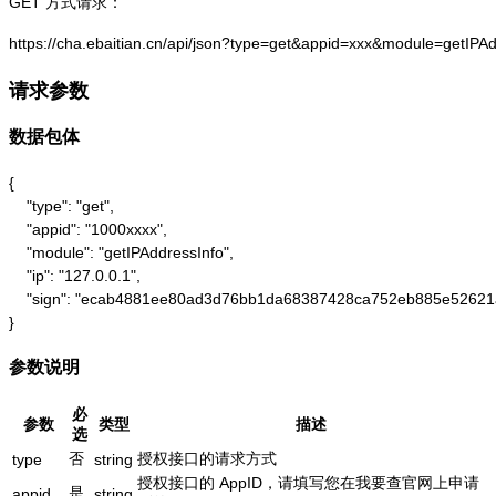
GET 方式请求：
https://cha.ebaitian.cn/api/json?type=get&appid=xxx&module=getIPA
请求参数
数据包体
{

    "type": "get",

    "appid": "1000xxxx",

    "module": "getIPAddressInfo",

    "ip": "127.0.0.1",

    "sign": "ecab4881ee80ad3d76bb1da68387428ca752eb885e52621
}
参数说明
必
参数
类型
描述
选
否
授权接口的请求方式
type
string
授权接口的 AppID，请填写您在我要查官网上申请
是
appid
string