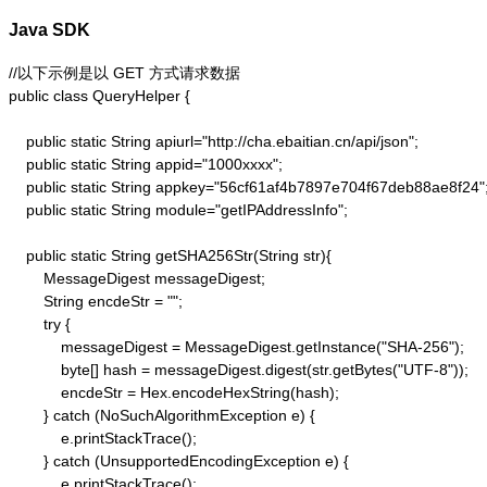
Java SDK
//以下示例是以 GET 方式请求数据

public class QueryHelper {

    public static String apiurl="http://cha.ebaitian.cn/api/json";

    public static String appid="1000xxxx";

    public static String appkey="56cf61af4b7897e704f67deb88ae8f24";
    public static String module="getIPAddressInfo";

    public static String getSHA256Str(String str){

        MessageDigest messageDigest;

        String encdeStr = "";

        try {

            messageDigest = MessageDigest.getInstance("SHA-256");

            byte[] hash = messageDigest.digest(str.getBytes("UTF-8"));

            encdeStr = Hex.encodeHexString(hash);

        } catch (NoSuchAlgorithmException e) {

            e.printStackTrace();

        } catch (UnsupportedEncodingException e) {

            e.printStackTrace();
