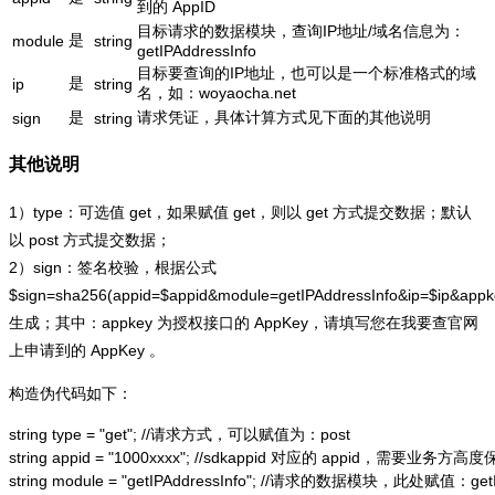
到的 AppID
目标请求的数据模块，查询IP地址/域名信息为：
是
module
string
getIPAddressInfo
目标要查询的IP地址，也可以是一个标准格式的域
是
ip
string
名，如：woyaocha.net
是
请求凭证，具体计算方式见下面的其他说明
sign
string
其他说明
1）type：可选值 get，如果赋值 get，则以 get 方式提交数据；默认
以 post 方式提交数据；
2）sign：签名校验，根据公式
$sign=sha256(appid=$appid&module=getIPAddressInfo&ip=$ip&app
生成；其中：appkey 为授权接口的 AppKey，请填写您在我要查官网
上申请到的 AppKey 。
构造伪代码如下：
string type = "get"; //请求方式，可以赋值为：post

string appid = "1000xxxx"; //sdkappid 对应的 appid，需要业务方高度
string module = "getIPAddressInfo"; //请求的数据模块，此处赋值：getIP