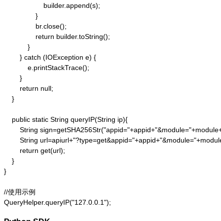
                    builder.append(s);

                }

                br.close();

                return builder.toString();

            }

        } catch (IOException e) {

            e.printStackTrace();

        }

        return null;

    }

    public static String queryIP(String ip){

        String sign=getSHA256Str("appid="+appid+"&module="+module
        String url=apiurl+"?type=get&appid="+appid+"&module="+modul
        return get(url);

    }

}

//使用示例

QueryHelper.queryIP("127.0.0.1");