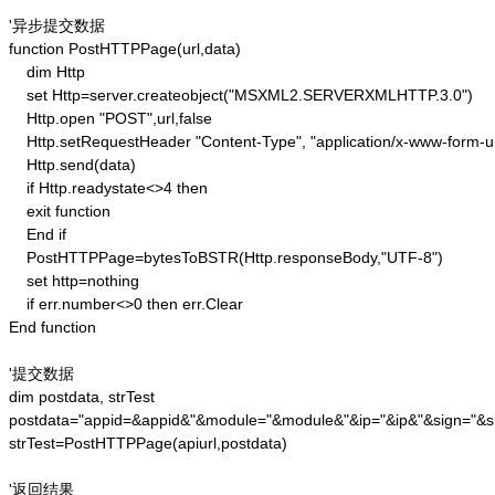
'异步提交数据

function PostHTTPPage(url,data)

    dim Http 

    set Http=server.createobject("MSXML2.SERVERXMLHTTP.3.0")

    Http.open "POST",url,false

    Http.setRequestHeader "Content-Type", "application/x-www-form-u
    Http.send(data) 

    if Http.readystate<>4 then 

    exit function 

    End if

    PostHTTPPage=bytesToBSTR(Http.responseBody,"UTF-8")

    set http=nothing 

    if err.number<>0 then err.Clear 

End function

'提交数据

dim postdata, strTest

postdata="appid=&appid&"&module="&module&"&ip="&ip&"&sign="&si
strTest=PostHTTPPage(apiurl,postdata)

'返回结果
