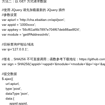
方法二：以 GET 方式请求数据
//使用 JQuery 请先加载最新的 JQuery 插件

//参数设置

var apiurl = 'http://cha.ebaitian.cn/api/json';

var appid = '1000xxxx';

var appkey = '56cf61af4b7897e704f67deb88ae8f24';

var module = 'getIPAddressInfo';

//目标查询IP地址/域名

var ip='127.0.0.1';

//签名，SHA256 不可直接调用；函数参考下载地址：https://github.com/alex
var sign = SHA256('appid='+appid+'&module='+module+'&ip='+ip+'&a
//提交数据

$.ajax({

    url:apiurl,

    type:'post',

    dataType:'json',

    data:{

        appid:appid,
