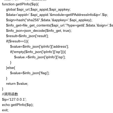
function getIPInfo($ip){

    global $api_url,$api_appid,$api_appkey;

    $data='appid='.$api_appid.'&module=getIPAddressInfo&ip='.$ip;

    $sign=hash("sha256",$data.'&appkey='.$api_appkey);

    $info_get=file_get_contents($api_url.'?type=get&'.$data.'&sign='.$si
    $info_json=json_decode($info_get, true);

    $result=$info_json['result'];

    if($result==1){

        $value=$info_json['ipInfo']['address'];

        if(!empty($info_json['ipInfo']['isp'])){

            $value.=$info_json['ipInfo']['isp'];

        }

    }else{

        $value=$info_json['flag'];

    }

    return $value;

}

//调用函数

$ip='127.0.0.1';

echo getIPInfo($ip);

exit;