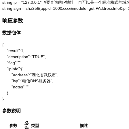
string ip = "127.0.0.1"; //要查询的IP地址，也可以是一个标准格式的域名
string sign = sha256(appid=1000xxxx&module=getIPAddressInfo&ip
响应参数
数据包体
{

    "result":1,

    "description":"TRUE",

    "flag":"",

    "ipInfo":{

        "address":"湖北省武汉市",

        "isp":"电信DNS服务器",

        "notes":""

    }

}
参数说明
必
参数
类型
描述
选