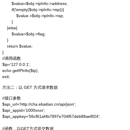
        $value=$obj->ipInfo->address;

        if(!empty($obj->ipInfo->isp)){

            $value.=$obj->ipInfo->isp;

        }

    }else{

        $value=$obj->flag;

    }

    return $value;

}

//调用函数

$ip='127.0.0.1';

echo getIPInfo($ip);

exit;
方法二：以 GET 方式请求数据
//接口参数

$api_url='http://cha.ebaitian.cn/api/json';

$api_appid='1000xxxx';

$api_appkey='56cf61af4b7897e704f67deb88ae8f24';

//函数，以GET方式提交数据
