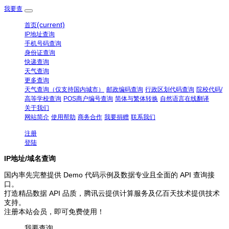
我要查
(current)
首页
IP地址查询
手机号码查询
身份证查询
快递查询
天气查询
更多查询
天气查询（仅支持国内城市）
邮政编码查询
行政区划代码查询
院校代码/
高等学校查询
POS商户编号查询
简体与繁体转换
自然语言在线翻译
关于我们
网站简介
使用帮助
商务合作
我要捐赠
联系我们
注册
登陆
IP地址/域名查询
国内率先完整提供 Demo 代码示例及数据专业且全面的 API 查询接
口。
打造精品数据 API 品质，腾讯云提供计算服务及亿百天技术提供技术
支持。
注册本站会员，即可免费使用！
我要查询