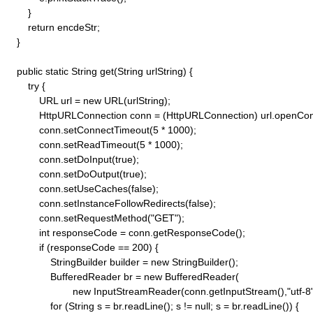
        }

        return encdeStr;

    }

    public static String get(String urlString) {

        try {

            URL url = new URL(urlString);

            HttpURLConnection conn = (HttpURLConnection) url.openConn
            conn.setConnectTimeout(5 * 1000);

            conn.setReadTimeout(5 * 1000);

            conn.setDoInput(true);

            conn.setDoOutput(true);

            conn.setUseCaches(false);

            conn.setInstanceFollowRedirects(false);

            conn.setRequestMethod("GET"); 

            int responseCode = conn.getResponseCode();

            if (responseCode == 200) {

                StringBuilder builder = new StringBuilder();

                BufferedReader br = new BufferedReader(

                        new InputStreamReader(conn.getInputStream(),"utf-8")
                for (String s = br.readLine(); s != null; s = br.readLine()) {
