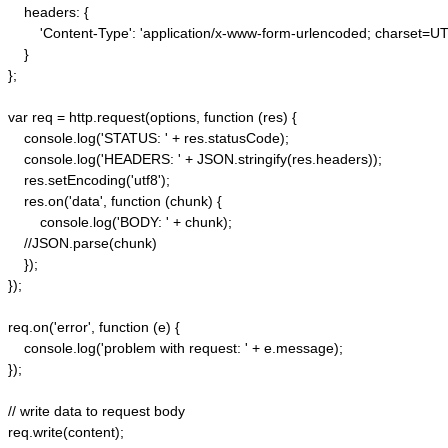
    headers: {  

        'Content-Type': 'application/x-www-form-urlencoded; charset=UTF
    }  

};  

var req = http.request(options, function (res) {  

    console.log('STATUS: ' + res.statusCode);  

    console.log('HEADERS: ' + JSON.stringify(res.headers));  

    res.setEncoding('utf8');  

    res.on('data', function (chunk) {  

        console.log('BODY: ' + chunk);  

    //JSON.parse(chunk)

    });  

});  

req.on('error', function (e) {  

    console.log('problem with request: ' + e.message);  

});  

// write data to request body  

req.write(content);  
