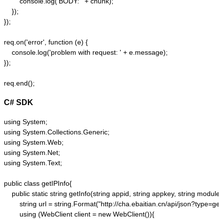
        console.log('BODY: ' + chunk);

    });  

});  

req.on('error', function (e) {  

    console.log('problem with request: ' + e.message);  

});  

C# SDK
using System;

using System.Collections.Generic;

using System.Web;

using System.Net;

using System.Text;

public class getIPInfo{

    public static string getInfo(string appid, string appkey, string module,
        string url = string.Format("http://cha.ebaitian.cn/api/json?typ
        using (WebClient client = new WebClient()){
