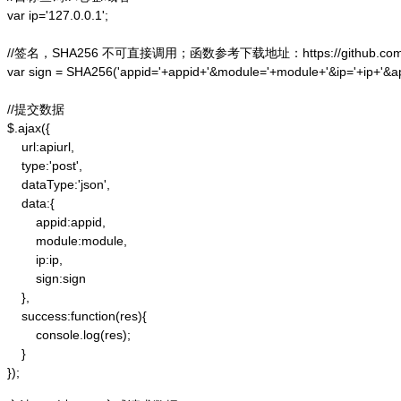
var ip='127.0.0.1';

//签名，SHA256 不可直接调用；函数参考下载地址：https://github.com/alex
var sign = SHA256('appid='+appid+'&module='+module+'&ip='+ip+'&a
//提交数据

$.ajax({

    url:apiurl,

    type:'post',

    dataType:'json',

    data:{

        appid:appid,

        module:module,

        ip:ip,

        sign:sign

    },

    success:function(res){

        console.log(res);

    }

});