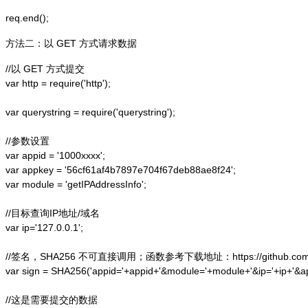
方法二：以 GET 方式请求数据
//以 GET 方式提交

var http = require('http');  

var querystring = require('querystring');  

//参数设置

var appid = '1000xxxx';

var appkey = '56cf61af4b7897e704f67deb88ae8f24';

var module = 'getIPAddressInfo';

//目标查询IP地址/域名

var ip='127.0.0.1';

//签名，SHA256 不可直接调用；函数参考下载地址：https://github.com/alex
var sign = SHA256('appid='+appid+'&module='+module+'&ip='+ip+'&a
//这是需要提交的数据
