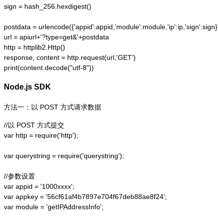
sign = hash_256.hexdigest()

postdata = urlencode({'appid':appid,'module':module,'ip':ip,'sign':sign})
url = apiurl+'?type=get&'+postdata

http = httplib2.Http()

response, content = http.request(url,'GET')

print(content.decode("utf-8"))
Node.js SDK
方法一：以 POST 方式请求数据
//以 POST 方式提交

var http = require('http');  

var querystring = require('querystring');  

//参数设置

var appid = '1000xxxx';

var appkey = '56cf61af4b7897e704f67deb88ae8f24';

var module = 'getIPAddressInfo';
