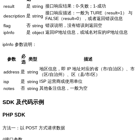
是
接口响应结果：0-失败；1-成功
result
string
接口响应描述：一般为 TURE（result=1） 与
是
description
string
FALSE（result=0），或者返回错误信息
否
错误说明，没有错误则返回空
flag
string
是
返回IP地址信息，或域名对应的IP地址信息
ipInfo
object
ipInfo 参数说明：
必
参数
类型
描述
选
地区信息，即 IP 地址对应的省（市/自治区）、市
是
address
string
（区/自治州）、区（县/市/区）
是
ISP 运营商或使用单位
isp
string
否
其他备注信息，一般为空
notes
string
SDK 及代码示例
PHP SDK
方法一：以 POST 方式请求数据
//接口参数
