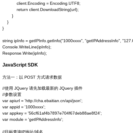
            client.Encoding = Encoding.UTF8;

            return client.DownloadString(url);

        }

    }

}

string ipInfo = getIPInfo.getInfo("1000xxxx", "getIPAddressInfo"
Console.WriteLine(ipInfo);

Response.Write(ipInfo);
JavaScript SDK
方法一：以 POST 方式请求数据
//使用 JQuery 请先加载最新的 JQuery 插件

//参数设置

var apiurl = 'http://cha.ebaitian.cn/api/json';

var appid = '1000xxxx';

var appkey = '56cf61af4b7897e704f67deb88ae8f24';

var module = 'getIPAddressInfo';

//目标查询IP地址/域名
