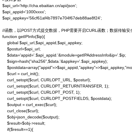
$api_url='http://cha.ebaitian.cn/api/json';

$api_appid='1000xxxx';

$api_appkey='56cf61af4b7897e704f67deb88ae8f24';

//函数，以POST方式提交数据，PHP需要开启CURL函数；数据传输安
function getIPInfo($ip){

    global $api_url,$api_appid,$api_appkey;

    $posturl=$api_url;

    $data='appid='.$api_appid.'&module=getIPAddressInfo&ip='.$ip;

    $sign=hash("sha256",$data.'&appkey='.$api_appkey);

    $postdata=array("appid"=>$api_appid,"appkey"=>$api_appkey,"modu
    $curl = curl_init();

    curl_setopt($curl, CURLOPT_URL, $posturl);

    curl_setopt($curl, CURLOPT_RETURNTRANSFER, 1);

    curl_setopt($curl, CURLOPT_POST, 1);

    curl_setopt($curl, CURLOPT_POSTFIELDS, $postdata);

    $output = curl_exec($curl);

    curl_close($curl);

    $obj=json_decode($output);

    $result=$obj->result;

    if($result==1){
