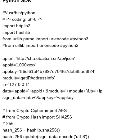
Python SDK
#!/usr/bin/python

# -*- coding: utf-8 -*-

import httplib2

import hashlib

from urllib.parse import urlencode #python3

#from urllib import urlencode #python2

apiurl='http://cha.ebaitian.cn/api/json'

appid='1000xxxx'

appkey='56cf61af4b7897e704f67deb88ae8f24'

module='getIPAddressInfo'

ip='127.0.0.1'

data='appid='+appid+'&module='+module+'&ip='+ip

sign_data=data+'&appkey='+appkey

# from Crypto.Cipher import AES

# from Crypto.Hash import SHA256

# 256

hash_256 = hashlib.sha256()

hash_256.update(sign_data.encode('utf-8'))
