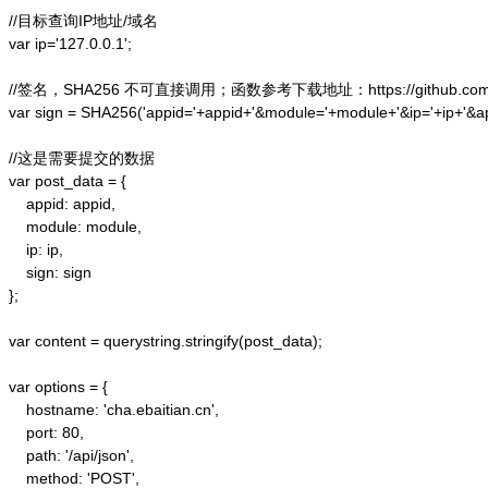
//目标查询IP地址/域名

var ip='127.0.0.1';

//签名，SHA256 不可直接调用；函数参考下载地址：https://github.com/alex
var sign = SHA256('appid='+appid+'&module='+module+'&ip='+ip+'&a
//这是需要提交的数据

var post_data = {

    appid: appid,  

    module: module,

    ip: ip,

    sign: sign

};  

var content = querystring.stringify(post_data);  

var options = {  

    hostname: 'cha.ebaitian.cn',  

    port: 80,  

    path: '/api/json',  

    method: 'POST',  
