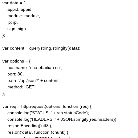
var data = {

    appid: appid, 

    module: module,

    ip: ip,

    sign: sign

};

var content = querystring.stringify(data);  

var options = {  

    hostname: 'cha.ebaitian.cn',  

    port: 80,  

    path: '/api/json?' + content,  

    method: 'GET'  

};  

var req = http.request(options, function (res) {  

    console.log('STATUS: ' + res.statusCode);  

    console.log('HEADERS: ' + JSON.stringify(res.headers));  

    res.setEncoding('utf8');  

    res.on('data', function (chunk) {  
