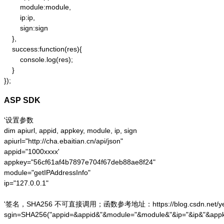
        module:module,

        ip:ip,

        sign:sign

    },

    success:function(res){

        console.log(res);

    }

});
ASP SDK
'设置参数

dim apiurl, appid, appkey, module, ip, sign

apiurl="http://cha.ebaitian.cn/api/json"

appid="1000xxxx'

appkey="56cf61af4b7897e704f67deb88ae8f24"

module="getIPAddressInfo"

ip="127.0.0.1"

'签名，SHA256 不可直接调用；函数参考地址：https://blog.csdn.net/yesoce/a
sgin=SHA256("appid=&appid&"&module="&module&"&ip="&ip&"&appk