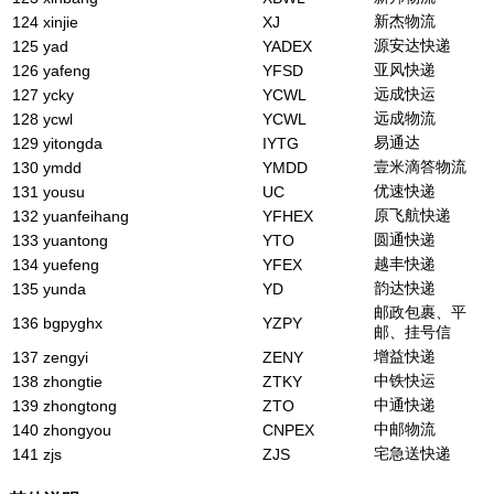
新杰物流
124
xinjie
XJ
源安达快递
125
yad
YADEX
亚风快递
126
yafeng
YFSD
远成快运
127
ycky
YCWL
远成物流
128
ycwl
YCWL
易通达
129
yitongda
IYTG
壹米滴答物流
130
ymdd
YMDD
优速快递
131
yousu
UC
原飞航快递
132
yuanfeihang
YFHEX
圆通快递
133
yuantong
YTO
越丰快递
134
yuefeng
YFEX
韵达快递
135
yunda
YD
邮政包裹、平
136
bgpyghx
YZPY
邮、挂号信
增益快递
137
zengyi
ZENY
中铁快运
138
zhongtie
ZTKY
中通快递
139
zhongtong
ZTO
中邮物流
140
zhongyou
CNPEX
宅急送快递
141
zjs
ZJS