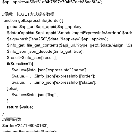
$api_appkey='56cf61af4b7897e704f67deb88ae8f24';

//函数，以GET方式提交数据

function getExpressInfo($order){

    global $api_url,$api_appid,$api_appkey;

    $data='appid='.$api_appid.'&module=getExpressInfo&order='.$orde
    $sign=hash("sha256",$data.'&appkey='.$api_appkey);

    $info_get=file_get_contents($api_url.'?type=get&'.$data.'&sign='.$si
    $info_json=json_decode($info_get, true);

    $result=$info_json['result'];

    if($result==1){

        $value=$info_json['expressInfo']['name'];

        $value.='，'.$info_json['expressInfo']['order'];

        $value.='，'.$info_json['expressInfo']['status'];

    }else{

        $value=$info_json['flag'];

    }

    return $value;

}

//调用函数

$order='247198050163';

echo getExpressInfo($order);
