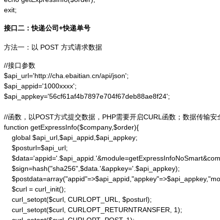
exit;
接口二：快递公司+快递单号
方法一：以 POST 方式请求数据
//接口参数

$api_url='http://cha.ebaitian.cn/api/json';

$api_appid='1000xxxx';

$api_appkey='56cf61af4b7897e704f67deb88ae8f24';

//函数，以POST方式提交数据，PHP需要开启CURL函数；数据传输安
function getExpressInfo($company,$order){

    global $api_url,$api_appid,$api_appkey;

    $posturl=$api_url;

    $data='appid='.$api_appid.'&module=getExpressInfoNoSmart&co
    $sign=hash("sha256",$data.'&appkey='.$api_appkey);

    $postdata=array("appid"=>$api_appid,"appkey"=>$api_appkey,"m
    $curl = curl_init();

    curl_setopt($curl, CURLOPT_URL, $posturl);

    curl_setopt($curl, CURLOPT_RETURNTRANSFER, 1);
