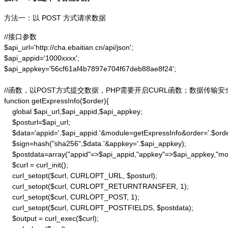
方法一：以 POST 方式请求数据
//接口参数

$api_url='http://cha.ebaitian.cn/api/json';

$api_appid='1000xxxx';

$api_appkey='56cf61af4b7897e704f67deb88ae8f24';

//函数，以POST方式提交数据，PHP需要开启CURL函数；数据传输安
function getExpressInfo($order){

    global $api_url,$api_appid,$api_appkey;

    $posturl=$api_url;

    $data='appid='.$api_appid.'&module=getExpressInfo&order='.$orde
    $sign=hash("sha256",$data.'&appkey='.$api_appkey);

    $postdata=array("appid"=>$api_appid,"appkey"=>$api_appkey,"modu
    $curl = curl_init();

    curl_setopt($curl, CURLOPT_URL, $posturl);

    curl_setopt($curl, CURLOPT_RETURNTRANSFER, 1);

    curl_setopt($curl, CURLOPT_POST, 1);

    curl_setopt($curl, CURLOPT_POSTFIELDS, $postdata);

    $output = curl_exec($curl);
