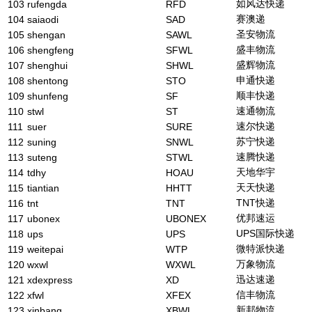
如风达快递
103
rufengda
RFD
赛澳递
104
saiaodi
SAD
圣安物流
105
shengan
SAWL
盛丰物流
106
shengfeng
SFWL
盛辉物流
107
shenghui
SHWL
申通快递
108
shentong
STO
顺丰快递
109
shunfeng
SF
速通物流
110
stwl
ST
速尔快递
111
suer
SURE
苏宁快递
112
suning
SNWL
速腾快递
113
suteng
STWL
天地华宇
114
tdhy
HOAU
天天快递
115
tiantian
HHTT
TNT快递
116
tnt
TNT
优邦速运
117
ubonex
UBONEX
UPS国际快递
118
ups
UPS
微特派快递
119
weitepai
WTP
万象物流
120
wxwl
WXWL
迅达速递
121
xdexpress
XD
信丰物流
122
xfwl
XFEX
新邦物流
123
xinbang
XBWL