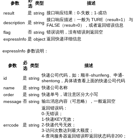
必
参数
类型
描述
选
是
接口响应结果：0-失败；1-成功
result
string
接口响应描述：一般为 TURE（result=1） 与
是
description
string
FALSE（result=0），或者返回错误信息
否
错误说明，没有错误则返回空
flag
string
是
返回快递详细信息
expressInfo
object
expressInfo 参数说明：
必
参数
类型
描述
选
快递公司代码，如：顺丰-shunfeng、申通-
是
id
string
shentong，具体请查看上面的快递公司代码
是
快递公司名称
name
string
是
快递单号，请注意区分大小写
order
string
否
输出消息内容（可忽略），一般返回空
message
string
返回错误码：
0-无错误；
1-快递KEY无效；
是
2-快递代号无效；
errcode
string
3-访问次数达到最大额度；
4-查询服务器返回错误即返回状态码非200；