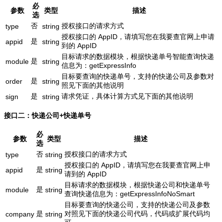
必
参数
类型
描述
选
否
授权接口的请求方式
type
string
授权接口的 AppID，请填写您在我要查官网上申请
是
appid
string
到的 AppID
目标请求的数据模块，根据快递单号智能查询快递
是
module
string
信息为：getExpressInfo
目标要查询的快递单号，支持的快递公司及参数对
是
order
string
照见下面的其他说明
是
请求凭证，具体计算方式见下面的其他说明
sign
string
接口二：快递公司+快递单号
必
参数
类型
描述
选
否
授权接口的请求方式
type
string
授权接口的 AppID，请填写您在我要查官网上申
是
appid
string
请到的 AppID
目标请求的数据模块，根据快递公司和快递单号
是
module
string
查询快递信息为：getExpressInfoNoSmart
目标要查询的快递公司，支持的快递公司及参数
是
对照见下面的快递公司代码，代码或扩展代码均
company
string