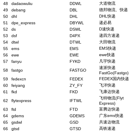
大道物流
48
dadaowuliu
DDWL
德邦物流、快递
49
debang
DBL
DHL快递
50
dhl
DHL
递必易
51
dpe_express
DBYWL
D速快递
52
ds
DSWL
递四方速递
53
dsf
D4PX
大田物流
54
dtwl
DTWL
EMS快递
55
ems
EMS
ewe快递
56
ewe
EWE
凡宇快递
57
fanyu
FYKD
速派快递
58
fastgo
FASTGO
FastGo(Fastgo)
FEDEX国内快递
59
fedexcn
FEDEX
飞洋快递
60
feiyang
ZY_FY
飞康达快递
61
fkd
FKD
飞特物流(Flyt
62
flytexpress
IFTWL
Express)
富腾达快递
63
ftd
FTD
广东ems快递
64
gdems
GDEMS
共速达物流
65
gsdwl
GSD
高铁速递
66
gtsd
GTSD