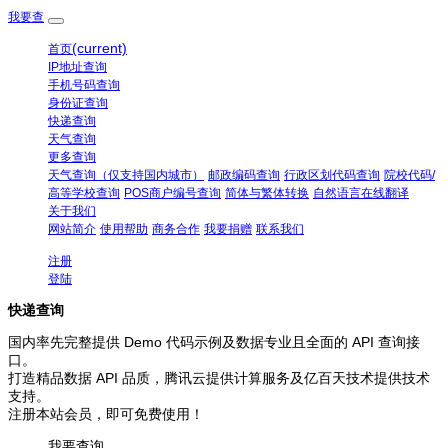
我要查
(current)
首页
IP地址查询
手机号码查询
身份证查询
快递查询
天气查询
更多查询
天气查询（仅支持国内城市）
邮政编码查询
行政区划代码查询
院校代码/
高等学校查询
POS商户编号查询
简体与繁体转换
自然语言在线翻译
关于我们
网站简介
使用帮助
商务合作
我要捐赠
联系我们
注册
登陆
快递查询
国内率先完整提供 Demo 代码示例及数据专业且全面的 API 查询接
口。
打造精品数据 API 品质，腾讯云提供计算服务及亿百天技术提供技术
支持。
注册本站会员，即可免费使用！
我要查询