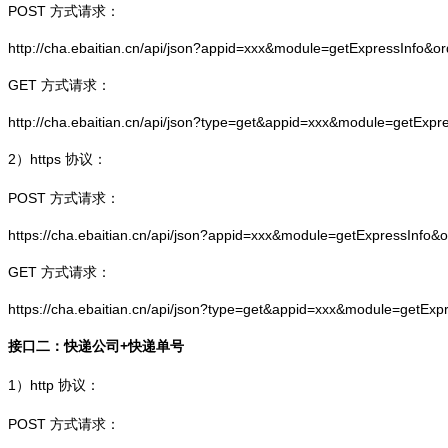
POST 方式请求：
http://cha.ebaitian.cn/api/json?appid=xxx&module=getExpressInfo&o
GET 方式请求：
http://cha.ebaitian.cn/api/json?type=get&appid=xxx&module=getExpr
2）
https
协议：
POST 方式请求：
https://cha.ebaitian.cn/api/json?appid=xxx&module=getExpressInfo&
GET 方式请求：
https://cha.ebaitian.cn/api/json?type=get&appid=xxx&module=getEx
接口二：快递公司+快递单号
1）
http
协议：
POST 方式请求：