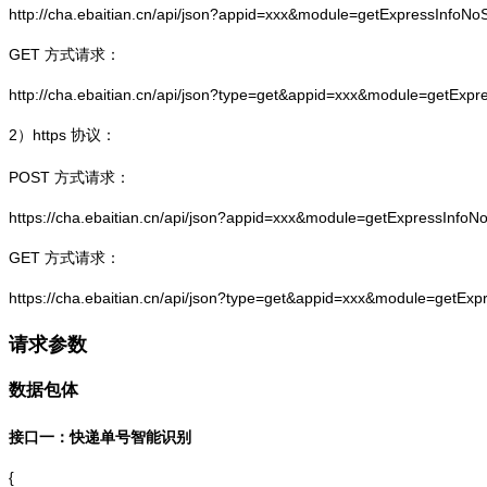
http://cha.ebaitian.cn/api/json?appid=xxx&module=getExpressInfo
GET 方式请求：
http://cha.ebaitian.cn/api/json?type=get&appid=xxx&module=getEx
2）
https
协议：
POST 方式请求：
https://cha.ebaitian.cn/api/json?appid=xxx&module=getExpressInf
GET 方式请求：
https://cha.ebaitian.cn/api/json?type=get&appid=xxx&module=getE
请求参数
数据包体
接口一：快递单号智能识别
{
