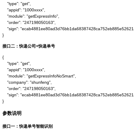
    "type": "get",

    "appid": "1000xxxx",

    "module": "getExpressInfo",

    "order": "247198050163",

    "sign": "ecab4881ee80ad3d76bb1da68387428ca752eb885e52621
}
接口二：快递公司+快递单号
{

    "type": "get",

    "appid": "1000xxxx",

    "module": "getExpressInfoNoSmart",

    "company": "shunfeng",

    "order": "247198050163",

    "sign": "ecab4881ee80ad3d76bb1da68387428ca752eb885e52621
}
参数说明
接口一：快递单号智能识别