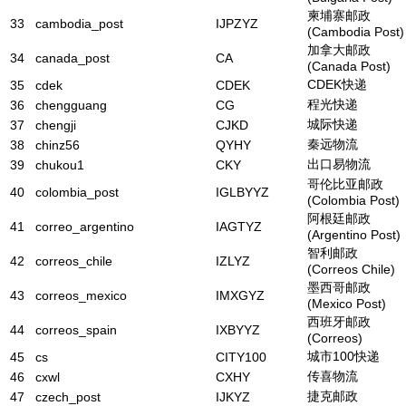
柬埔寨邮政
33
cambodia_post
IJPZYZ
(Cambodia Post)
加拿大邮政
34
canada_post
CA
(Canada Post)
CDEK快递
35
cdek
CDEK
程光快递
36
chengguang
CG
城际快递
37
chengji
CJKD
秦远物流
38
chinz56
QYHY
出口易物流
39
chukou1
CKY
哥伦比亚邮政
40
colombia_post
IGLBYYZ
(Colombia Post)
阿根廷邮政
41
correo_argentino
IAGTYZ
(Argentino Post)
智利邮政
42
correos_chile
IZLYZ
(Correos Chile)
墨西哥邮政
43
correos_mexico
IMXGYZ
(Mexico Post)
西班牙邮政
44
correos_spain
IXBYYZ
(Correos)
城市100快递
45
cs
CITY100
传喜物流
46
cxwl
CXHY
捷克邮政
47
czech_post
IJKYZ