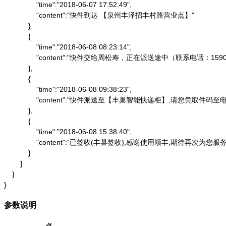
                "time":"2018-06-07 17:52:49",

                "content":"快件到达 【泉州丰泽招丰村路营业点】"

            },

            {

                "time":"2018-06-08 08:23:14",

                "content":"快件交给周松寿，正在派送途中（联系电话：1590
            },

            {

                "time":"2018-06-08 09:38:23",

                "content":"快件派送至【丰巢智能快递柜】,请
            },

            {

                "time":"2018-06-08 15:38:40",

                "content":"已签收(丰巢签收),感谢使用顺丰,期待再次为您服务"
            }

        ]

    }

}
参数说明