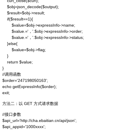
    curl_close($curl);

    $obj=json_decode($output);

    $result=$obj->result;

    if($result==1){

        $value=$obj->expressInfo->name;

        $value.='，'.$obj->expressInfo->order;

        $value.='，'.$obj->expressInfo->status;

    }else{

        $value=$obj->flag;

    }

    return $value;

}

//调用函数

$order='247198050163';

echo getExpressInfo($order);

exit;
方法二：以 GET 方式请求数据
//接口参数

$api_url='http://cha.ebaitian.cn/api/json';

$api_appid='1000xxxx';
