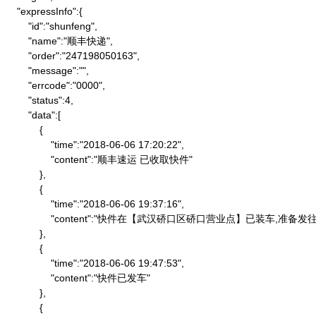
    "expressInfo":{

        "id":"shunfeng",

        "name":"顺丰快递",

        "order":"247198050163",

        "message":"",

        "errcode":"0000",

        "status":4,

        "data":[

            {

                "time":"2018-06-06 17:20:22",

                "content":"顺丰速运 已收取快件"

            },

            {

                "time":"2018-06-06 19:37:16",

                "content":"快件在【武汉硚口区硚口营业点】已装车,
            },

            {

                "time":"2018-06-06 19:47:53",

                "content":"快件已发车"

            },

            {
