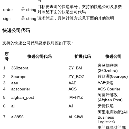
可
目标要查询的快递单号，支持的快递公司及参数
是
order
string
对照见下面的快递公司代码
是
请求凭证，具体计算方式见下面的其他说明
sign
string
快递公司代码
支持的快递公司代码及参数对照如下表：
序
快递公司代码
扩展代码
快递公司
号
斑马物联网
1
360zebra
ZY_BM
(360zebra)
败欧洲(8europe)
2
8europe
ZY_BOZ
AAE快递
3
aae
AAE
4
acscourier
ACS
ACS Courier
阿富汗邮政
5
afghan_post
IAFHYZ
(Afghan Post)
安捷快递
6
aj
AJ
阿里电商物流(Ali
7
al8856
ALKJWL
Business
Logistics)
奥兰群岛芬兰邮