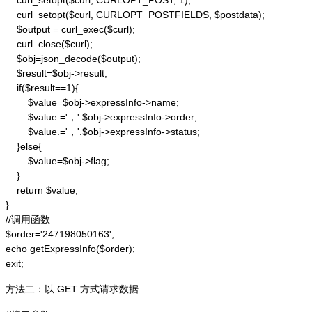
    curl_setopt($curl, CURLOPT_POST, 1);

    curl_setopt($curl, CURLOPT_POSTFIELDS, $postdata);

    $output = curl_exec($curl);

    curl_close($curl);

    $obj=json_decode($output);

    $result=$obj->result;

    if($result==1){

        $value=$obj->expressInfo->name;

        $value.='，'.$obj->expressInfo->order;

        $value.='，'.$obj->expressInfo->status;

    }else{

        $value=$obj->flag;

    }

    return $value;

}

//调用函数

$order='247198050163';

echo getExpressInfo($order);

exit;
方法二：以 GET 方式请求数据