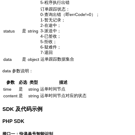
5-程序执行出错
订单跟踪状态：
0-查询出错（即errCode!=0）；
1-暂无记录；
2-在途中；
是
3-派送中；
status
string
4-已签收；
5-拒收；
6-疑难件；
7-退回
是
运单跟踪数据集合
data
object
data 参数说明：
参数
必选
类型
描述
是
运单时间节点
time
string
是
运单时间节点对应的状态
content
string
SDK 及代码示例
PHP SDK
接口一：快递单号智能识别