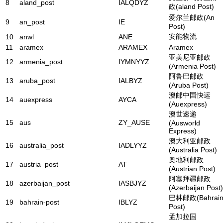
8
aland_post
IALQDYZ
政(aland Post)
爱尔兰邮政(An
9
an_post
IE
Post)
安能物流
10
anwl
ANE
11
aramex
ARAMEX
Aramex
亚美尼亚邮政
12
armenia_post
IYMNYYZ
(Armenia Post)
阿鲁巴邮政
13
aruba_post
IALBYZ
(Aruba Post)
澳邮中国快运
14
auexpress
AYCA
(Auexpress)
澳世速递
15
aus
ZY_AUSE
(Ausworld
Express)
澳大利亚邮政
16
australia_post
IADLYYZ
(Australia Post)
奥地利邮政
17
austria_post
AT
(Austrian Post)
阿塞拜疆邮政
18
azerbaijan_post
IASBJYZ
(Azerbaijan Post)
巴林邮政(Bahrai
19
bahrain-post
IBLYZ
Post)
孟加拉国