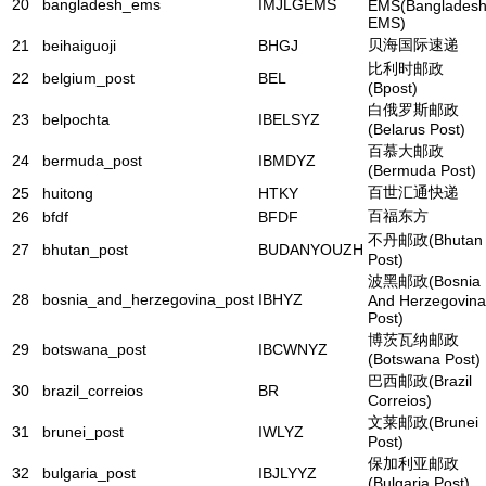
20
bangladesh_ems
IMJLGEMS
EMS(Banglades
EMS)
贝海国际速递
21
beihaiguoji
BHGJ
比利时邮政
22
belgium_post
BEL
(Bpost)
白俄罗斯邮政
23
belpochta
IBELSYZ
(Belarus Post)
百慕大邮政
24
bermuda_post
IBMDYZ
(Bermuda Post)
百世汇通快递
25
huitong
HTKY
百福东方
26
bfdf
BFDF
不丹邮政(Bhutan
27
bhutan_post
BUDANYOUZH
Post)
波黑邮政(Bosnia
28
bosnia_and_herzegovina_post
IBHYZ
And Herzegovina
Post)
博茨瓦纳邮政
29
botswana_post
IBCWNYZ
(Botswana Post)
巴西邮政(Brazil
30
brazil_correios
BR
Correios)
文莱邮政(Brunei
31
brunei_post
IWLYZ
Post)
保加利亚邮政
32
bulgaria_post
IBJLYYZ
(Bulgaria Post)